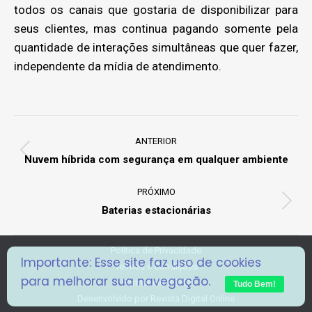
todos os canais que gostaria de disponibilizar para
seus clientes, mas continua pagando somente pela
quantidade de interações simultâneas que quer fazer,
independente da mídia de atendimento.
Project
navigation
ANTERIOR
Previous
Nuvem híbrida com segurança em qualquer ambiente
project:
PRÓXIMO
Next
Baterias estacionárias
project:
Politica de Privacidade
Importante: Esse site faz uso de cookies
Termos e Condições
para melhorar sua navegação.
Formulário RGPD
Tudo Bem!
Desenvolvido por
Revista Digital Online