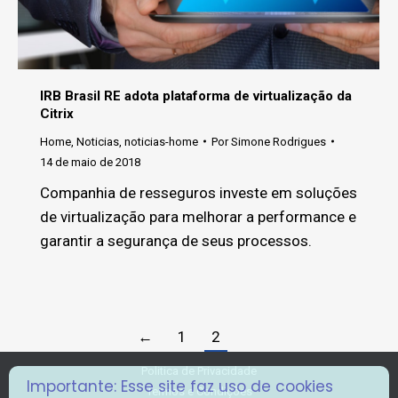
IRB Brasil RE adota plataforma de virtualização da
Citrix
Home
,
Noticias
,
noticias-home
Por
Simone Rodrigues
14 de maio de 2018
Companhia de resseguros investe em soluções
de virtualização para melhorar a performance e
garantir a segurança de seus processos.
←
1
2
Politica de Privacidade
Importante: Esse site faz uso de cookies
Termos e Condições