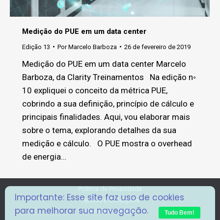
Medição do PUE em um data center
Edição 13
Por
Marcelo Barboza
26 de fevereiro de 2019
Medição do PUE em um data center Marcelo
Barboza, da Clarity Treinamentos Na edição n◦
10 expliquei o conceito da métrica PUE,
cobrindo a sua definição, princípio de cálculo e
principais finalidades. Aqui, vou elaborar mais
sobre o tema, explorando detalhes da sua
medição e cálculo. O PUE mostra o overhead
de energia…
Politica de Privacidade
Importante: Esse site faz uso de cookies
Termos e Condições
para melhorar sua navegação.
Formulário RGPD
Tudo Bem!