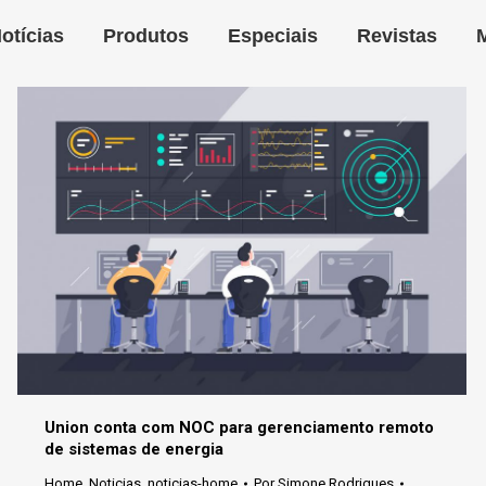
otícias
Produtos
Especiais
Revistas
Union conta com NOC para gerenciamento remoto
de sistemas de energia
Home
,
Noticias
,
noticias-home
Por
Simone Rodrigues