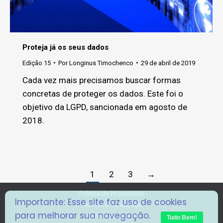
Proteja já os seus dados
Edição 15
Por
Longinus Timochenco
29 de abril de 2019
Cada vez mais precisamos buscar formas
concretas de proteger os dados. Este foi o
objetivo da LGPD, sancionada em agosto de
2018.
1
2
3
→
Politica de Privacidade
Importante: Esse site faz uso de cookies
Termos e Condições
para melhorar sua navegação.
Formulário RGPD
Tudo Bem!