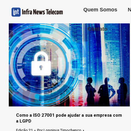
Quem Somos
N
Contato
Como a ISO 27001 pode ajudar a sua empresa com
a LGPD
Edição 21
Por
Longinus Timochenco