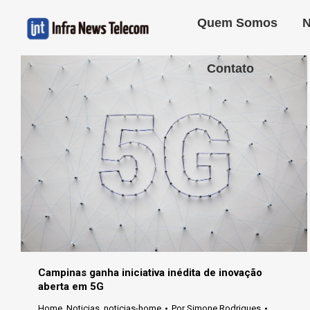
Quem Somos
N
Contato
Campinas ganha iniciativa inédita de inovação
aberta em 5G
Home
,
Noticias
,
noticias-home
Por
Simone Rodrigues