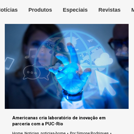
otícias
Produtos
Especiais
Revistas
Americanas cria laboratório de inovação em
parceria com a PUC-Rio
Home
,
Noticias
,
noticias-home
Por
Simone Rodrigues